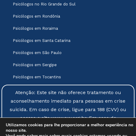
Psicólogos no Rio Grande do Sul
Psicólogos em Rondônia
Psicólogos em Roraima
Psicólogos em Santa Catarina
Psicólogos em São Paulo
Psicólogos em Sergipe
Psicólogos em Tocantins
Atenção: Este site não oferece tratamento ou
aconselhamento imediato para pessoas em crise
suicida. Em caso de crise, ligue para 188 (CVV) ou
acesse o site www.cvv.org.br. Em caso de
Utilizamos cookies para lhe proporcionar a melhor experiência no
emergência, procure atendimento em um hospital
nosso site.
mais próximo.
Você pode saber mais sobre quais cookies estamos usando ou