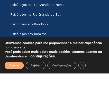
Psicólogos no Rio Grande do Norte
Psicólogos no Rio Grande do Sul
Psicólogos em Rondônia
Psicólogos em Roraima
Utilizamos cookies para lhe proporcionar a melhor experiência
Psicólogos em Santa Catarina
no nosso site.
Você pode saber mais sobre quais cookies estamos usando ou
Psicólogos em São Paulo
desativá-los em
configurações
.
Psicólogos em Sergipe
Close GDPR Cook
Aceitar
Rejeitar
Configurações
Psicólogos em Tocantins
Atenção: Este site não oferece tratamento ou
aconselhamento imediato para pessoas em crise
suicida. Em caso de crise, ligue para 188 (CVV) ou
acesse o site www.cvv.org.br. Em caso de