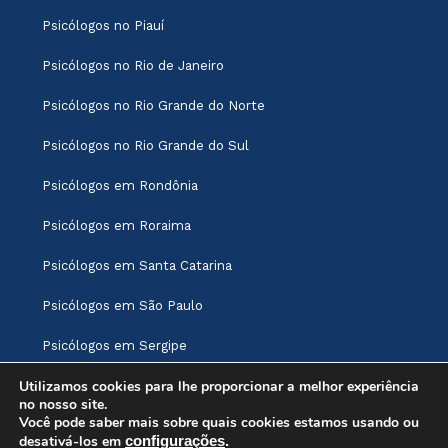
Psicólogos no Piauí
Psicólogos no Rio de Janeiro
Psicólogos no Rio Grande do Norte
Psicólogos no Rio Grande do Sul
Psicólogos em Rondônia
Psicólogos em Roraima
Psicólogos em Santa Catarina
Psicólogos em São Paulo
Psicólogos em Sergipe
Utilizamos cookies para lhe proporcionar a melhor experiência
Psicólogos em Tocantins
no nosso site.
Você pode saber mais sobre quais cookies estamos usando ou
Atenção: Este site não oferece tratamento ou
desativá-los em
configurações
.